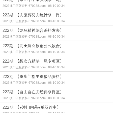
2023澳门正版资料 670288.com
08-10 00:34
222期: 【㊣鬼剪羽㊣统计杀一肖】
2023澳门正版资料 670288.com
08-10 00:34
222期: 【龙马精神综合杀料发表】
2023澳门正版资料 670288.com
08-10 00:34
222期: 【亮★劍☆原创公式殺合】
2023澳门正版资料 670288.com
08-10 00:34
222期: 【想次方精杀一尾专项区】
2023澳门正版资料 670288.com
08-10 00:34
222期: 【※幽兰郡主※极品资料】
2023澳门正版资料 670288.com
08-10 00:34
222期: 【自由自在㊣经典杀肖區】
2023澳门正版资料 670288.com
08-10 00:34
222期: 【●澳门内幕●单双连中】