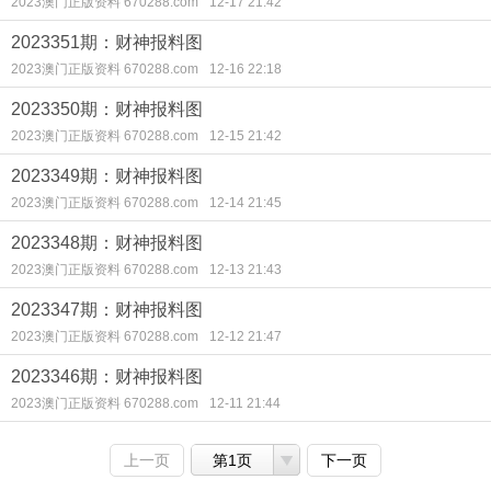
2023澳门正版资料 670288.com
12-17 21:42
2023351期：财神报料图
2023澳门正版资料 670288.com
12-16 22:18
2023350期：财神报料图
2023澳门正版资料 670288.com
12-15 21:42
2023349期：财神报料图
2023澳门正版资料 670288.com
12-14 21:45
2023348期：财神报料图
2023澳门正版资料 670288.com
12-13 21:43
2023347期：财神报料图
2023澳门正版资料 670288.com
12-12 21:47
2023346期：财神报料图
2023澳门正版资料 670288.com
12-11 21:44
上一页
第1页
下一页