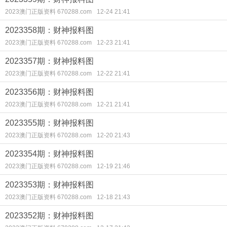
2023澳门正版资料 670288.com
12-24 21:41
2023358期：财神报料图
2023澳门正版资料 670288.com
12-23 21:41
2023357期：财神报料图
2023澳门正版资料 670288.com
12-22 21:41
2023356期：财神报料图
2023澳门正版资料 670288.com
12-21 21:41
2023355期：财神报料图
2023澳门正版资料 670288.com
12-20 21:43
2023354期：财神报料图
2023澳门正版资料 670288.com
12-19 21:46
2023353期：财神报料图
2023澳门正版资料 670288.com
12-18 21:43
2023352期：财神报料图