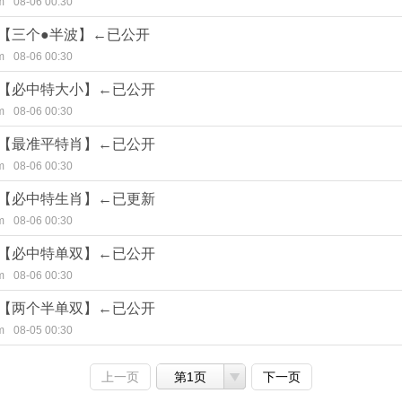
m
08-06 00:30
★→【三个●半波】←已公开
m
08-06 00:30
★→【必中特大小】←已公开
m
08-06 00:30
★→【最准平特肖】←已公开
m
08-06 00:30
★→【必中特生肖】←已更新
m
08-06 00:30
★→【必中特单双】←已公开
m
08-06 00:30
★→【两个半单双】←已公开
m
08-05 00:30
上一页
第1页
下一页