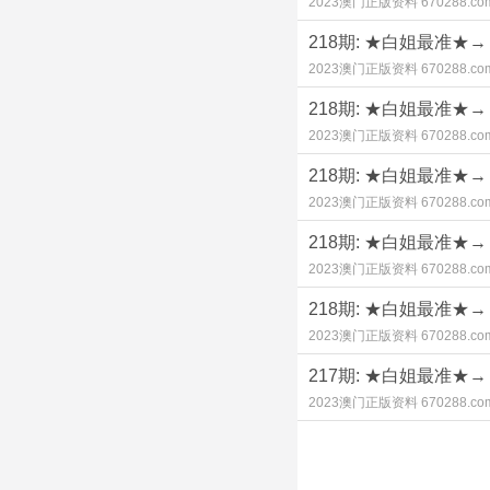
2023澳门正版资料 670288.co
218期: ★白姐最准
2023澳门正版资料 670288.co
218期: ★白姐最准
2023澳门正版资料 670288.co
218期: ★白姐最准
2023澳门正版资料 670288.co
218期: ★白姐最准
2023澳门正版资料 670288.co
218期: ★白姐最准
2023澳门正版资料 670288.co
217期: ★白姐最准
2023澳门正版资料 670288.co