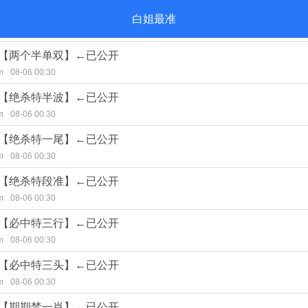
白姐最准
★→【两个半单双】←已公开
m
08-06 00:30
★→【绝杀特半波】←已公开
m
08-06 00:30
★→【绝杀特一尾】←已公开
m
08-06 00:30
★→【绝杀特段准】←已公开
m
08-06 00:30
★→【必中特三行】←已公开
m
08-06 00:30
★→【必中特三头】←已公开
m
08-06 00:30
★→【期期禁一肖】←已公开