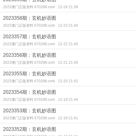
2023澳门正版资料 670288.com
12-24 21:39
2023358期：玄机妙语图
2023澳门正版资料 670288.com
12-23 21:40
2023357期：玄机妙语图
2023澳门正版资料 670288.com
12-22 21:40
2023356期：玄机妙语图
2023澳门正版资料 670288.com
12-21 21:40
2023355期：玄机妙语图
2023澳门正版资料 670288.com
12-20 21:42
2023354期：玄机妙语图
2023澳门正版资料 670288.com
12-19 21:44
2023353期：玄机妙语图
2023澳门正版资料 670288.com
12-18 21:41
2023352期：玄机妙语图