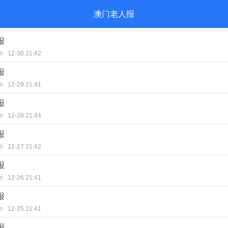
澳门老人报
报
m
12-30 21:42
报
m
12-29 21:41
报
m
12-28 21:44
报
m
12-27 21:42
报
m
12-26 21:41
报
m
12-25 21:41
报