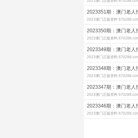
2023澳门正版资料 670288.co
2023351期：澳门老人
2023澳门正版资料 670288.co
2023350期：澳门老人
2023澳门正版资料 670288.co
2023349期：澳门老人
2023澳门正版资料 670288.co
2023348期：澳门老人
2023澳门正版资料 670288.co
2023347期：澳门老人
2023澳门正版资料 670288.co
2023346期：澳门老人
2023澳门正版资料 670288.co