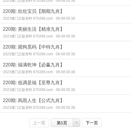
2023澳门正版资料 670288.com
08-08 00:38
220期: 欣欣宝贝【期期九肖】
2023澳门正版资料 670288.com
08-08 00:38
220期: 美丽生活【精准九肖】
2023澳门正版资料 670288.com
08-08 00:38
220期: 观狗觅码【中特九肖】
2023澳门正版资料 670288.com
08-08 00:38
220期: 福满乾坤【必赢九肖】
2023澳门正版资料 670288.com
08-08 00:38
220期: 低调是福【至尊九肖】
2023澳门正版资料 670288.com
08-08 00:38
220期: 风雨人生【公式九肖】
2023澳门正版资料 670288.com
08-08 00:38
上一页
第1页
下一页