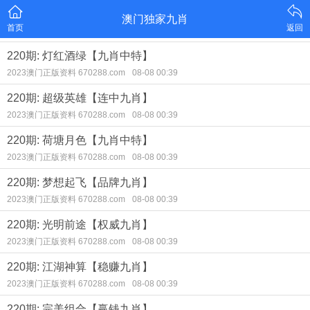
澳门独家九肖
首页
返回
220期: 灯红酒绿【九肖中特】
2023澳门正版资料 670288.com
08-08 00:39
220期: 超级英雄【连中九肖】
2023澳门正版资料 670288.com
08-08 00:39
220期: 荷塘月色【九肖中特】
2023澳门正版资料 670288.com
08-08 00:39
220期: 梦想起飞【品牌九肖】
2023澳门正版资料 670288.com
08-08 00:39
220期: 光明前途【权威九肖】
2023澳门正版资料 670288.com
08-08 00:39
220期: 江湖神算【稳赚九肖】
2023澳门正版资料 670288.com
08-08 00:39
220期: 完美组合【赢钱九肖】