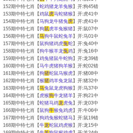
152期中特七肖【
蛇鸡猪龙羊兔猴
】开:狗45错
153期中特七肖【
鸡鼠
虎
马蛇猪猴
】开:虎41中
154期中特七肖【
马狗龙牛猪兔
虎
】开:虎41中
155期中特七肖【
狗
鼠
虎羊兔猴猪
】开:鼠07中
156期中特七肖【
马
狗牛鼠蛇兔羊
】开:马01中
157期中特七肖【
鼠狗猪鸡虎
兔
蛇
】开:兔40中
158期中特七肖【
狗牛猴羊龙
兔
鸡
】开:兔16中
159期中特七肖【
鸡兔猪鼠牛蛇狗
】开:龙39错
160期中特七肖【
马牛虎猪狗羊猴
】开:蛇02错
161期中特七肖【
狗
猪
蛇鼠马猴虎
】开:猪08中
162期中特七肖【
猴
猪
鸡羊兔龙鼠
】开:猪32中
163期中特七肖【
马
兔鼠龙虎狗猴
】开:马37中
164期中特七肖【
虎猴
狗
牛龙猪羊
】开:狗21中
165期中特七肖【
蛇猪马鸡
龙
虎兔
】开:龙03中
166期中特七肖【
鼠狗
牛
猴兔鸡虎
】开:牛06中
167期中特七肖【
狗鸡兔猴蛇猪马
】开:鼠19错
168期中特七肖【
牛
龙
蛇鼠鸡虎猴
】开:龙15中
169期中特七肖【
牛
羊
狗鼠猴鸡虎
】开:羊24中