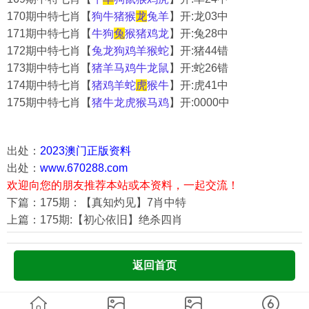
170期中特七肖【
狗牛猪猴
龙
兔羊
】开:龙03中
171期中特七肖【
牛狗
兔
猴猪鸡龙
】开:兔28中
172期中特七肖【
兔龙狗鸡羊猴蛇
】开:猪44错
173期中特七肖【
猪羊马鸡牛龙鼠
】开:蛇26错
174期中特七肖【
猪鸡羊蛇
虎
猴牛
】开:虎41中
175期中特七肖【
猪牛龙虎猴马鸡
】开:0000中
出处：
2023澳门正版资料
出处：
www.670288.com
欢迎向您的朋友推荐本站或本资料，一起交流！
下篇：175期：【真知灼见】7肖中特
上篇：175期:【初心依旧】绝杀四肖
返回首页